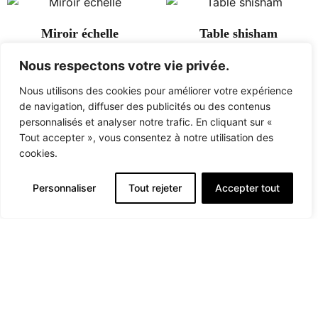
Miroir échelle
Table shisham
349,00
€
287,00
€
Nous respectons votre vie privée.
Ajouter au panier
Ajouter au panier
Nous utilisons des cookies pour améliorer votre expérience
de navigation, diffuser des publicités ou des contenus
personnalisés et analyser notre trafic. En cliquant sur «
Pouf vert d’eau
Tout accepter », vous consentez à notre utilisation des
cookies.
196,00
€
Ajouter au panier
Personnaliser
Tout rejeter
Accepter tout
← Prev
1
2
3
4
5
Next →