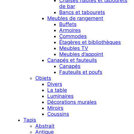
Chaises hautes et tabourets
de bar
Bancs et tabourets
Meubles de rangement
Buffets
Armoires
Commodes
Étagères et bibliothèques
Meubles TV
Meubles d’appoint
Canapés et fauteuils
Canapés
Fauteuils et poufs
Objets
Divers
La table
Luminaires
Décorations murales
Miroirs
Coussins
Tapis
Abstrait
Antique