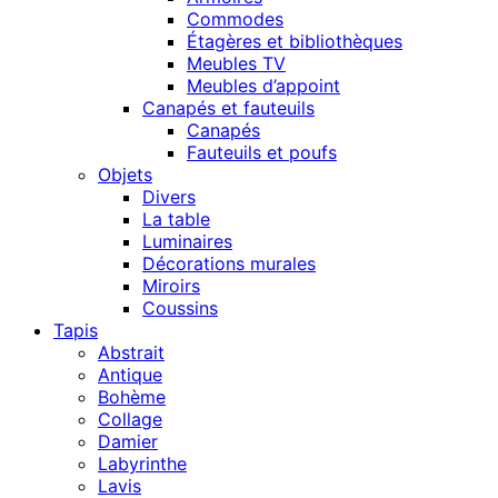
Commodes
Étagères et bibliothèques
Meubles TV
Meubles d’appoint
Canapés et fauteuils
Canapés
Fauteuils et poufs
Objets
Divers
La table
Luminaires
Décorations murales
Miroirs
Coussins
Tapis
Abstrait
Antique
Bohème
Collage
Damier
Labyrinthe
Lavis