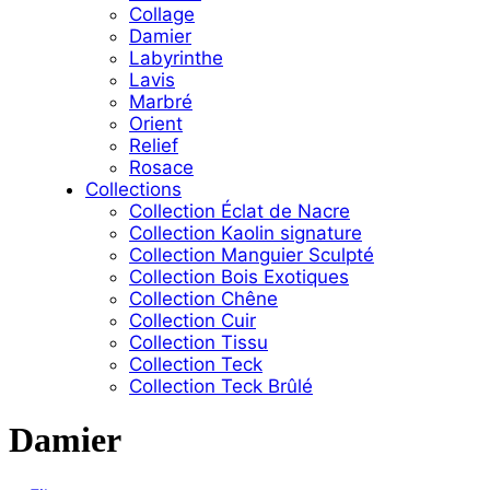
Collage
Damier
Labyrinthe
Lavis
Marbré
Orient
Relief
Rosace
Collections
Collection Éclat de Nacre
Collection Kaolin signature
Collection Manguier Sculpté
Collection Bois Exotiques
Collection Chêne
Collection Cuir
Collection Tissu
Collection Teck
Collection Teck Brûlé
Damier