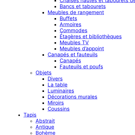
Chaises hautes et tabourets d
Bancs et tabourets
Meubles de rangement
Buffets
Armoires
Commodes
Étagères et bibliothèques
Meubles TV
Meubles d’appoint
Canapés et fauteuils
Canapés
Fauteuils et poufs
Objets
Divers
La table
Luminaires
Décorations murales
Miroirs
Coussins
Tapis
Abstrait
Antique
Bohème