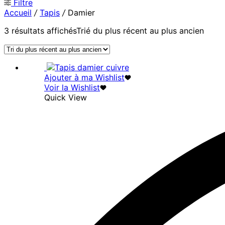
Filtre
Accueil
/
Tapis
/
Damier
3 résultats affichés
Trié du plus récent au plus ancien
Ajouter à ma Wishlist
Voir la Wishlist
Quick View