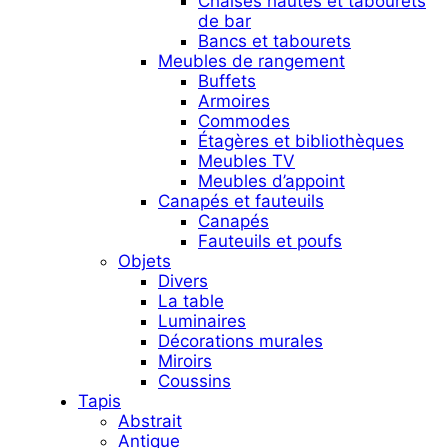
Chaises hautes et tabourets
de bar
Bancs et tabourets
Meubles de rangement
Buffets
Armoires
Commodes
Étagères et bibliothèques
Meubles TV
Meubles d’appoint
Canapés et fauteuils
Canapés
Fauteuils et poufs
Objets
Divers
La table
Luminaires
Décorations murales
Miroirs
Coussins
Tapis
Abstrait
Antique