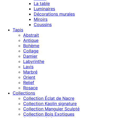
La table
Luminaires
Décorations murales
Miroirs
Coussins
Tapis
Abstrait
Antique
Bohème
Collage
Damier
Labyrinthe
Lavis
Marbré
Orient
Relief
Rosace
Collections
Collection Éclat de Nacre
Collection Kaolin signature
Collection Manguier Sculpté
Collection Bois Exotiques