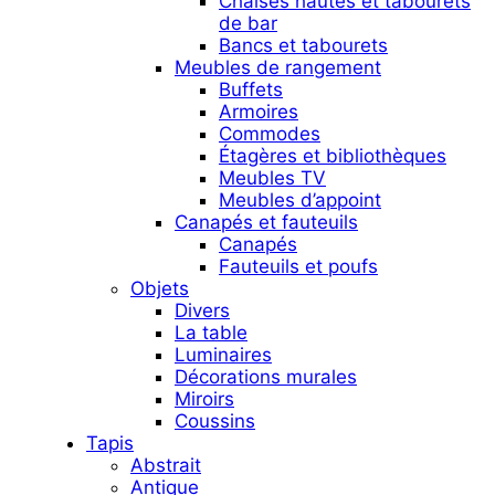
Chaises hautes et tabourets
de bar
Bancs et tabourets
Meubles de rangement
Buffets
Armoires
Commodes
Étagères et bibliothèques
Meubles TV
Meubles d’appoint
Canapés et fauteuils
Canapés
Fauteuils et poufs
Objets
Divers
La table
Luminaires
Décorations murales
Miroirs
Coussins
Tapis
Abstrait
Antique