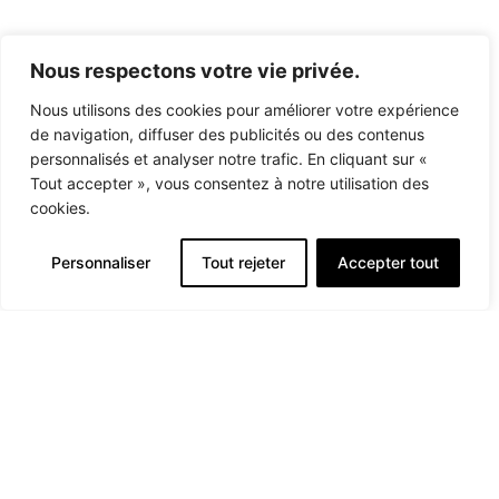
peuvent être choisies
799,00€
sur la page du produit
Nous respectons votre vie privée.
Nous utilisons des cookies pour améliorer votre expérience
de navigation, diffuser des publicités ou des contenus
personnalisés et analyser notre trafic. En cliquant sur «
Tout accepter », vous consentez à notre utilisation des
cookies.
Personnaliser
Tout rejeter
Accepter tout
Livraison & retour
Conditions générales de vente
Politique de confidentialité
Mentions légales
© Kaolin - Tous droits réservés