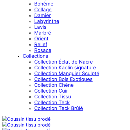
Bohème
Collage
Damier
Labyrinthe
Lavis
Marbré
Orient
Relief
Rosace
Collections
Collection Éclat de Nacre
Collection Kaolin signature
Collection Manguier Sculpté
Collection Bois Exotiques
Collection Chêne
Collection Cuir
Collection Tissu
Collection Teck
Collection Teck Brûlé