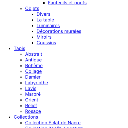
Fauteuils et poufs
Objets
Divers
La table
Luminaires
Décorations murales
Miroirs
Coussins
Tapis
Abstrait
Antique
Bohème
Collage
Damier
Labyrinthe
Lavis
Marbré
Orient
Relief
Rosace
Collections
Collection Éclat de Nacre