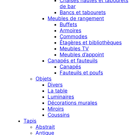
Chaises hautes et tabourets
de bar
Bancs et tabourets
Meubles de rangement
Buffets
Armoires
Commodes
Étagères et bibliothèques
Meubles TV
Meubles d’appoint
Canapés et fauteuils
Canapés
Fauteuils et poufs
Objets
Divers
La table
Luminaires
Décorations murales
Miroirs
Coussins
Tapis
Abstrait
Antique