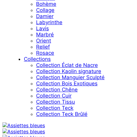
Bohème
Collage
Damier
Labyrinthe
Lavis
Marbré
Orient
Relief
Rosace
Collections
Collection Éclat de Nacre
Collection Kaolin signature
Collection Manguier Sculpté
Collection Bois Exotiques
Collection Chêne
Collection Cuir
Collection Tissu
Collection Teck
Collection Teck Brûlé