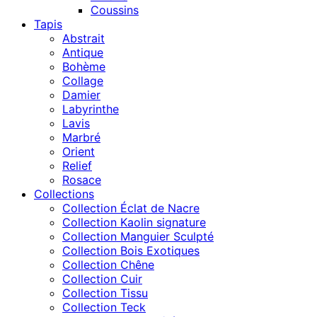
Coussins
Tapis
Abstrait
Antique
Bohème
Collage
Damier
Labyrinthe
Lavis
Marbré
Orient
Relief
Rosace
Collections
Collection Éclat de Nacre
Collection Kaolin signature
Collection Manguier Sculpté
Collection Bois Exotiques
Collection Chêne
Collection Cuir
Collection Tissu
Collection Teck