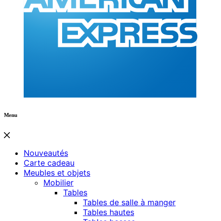
Menu
Nouveautés
Carte cadeau
Meubles et objets
Mobilier
Tables
Tables de salle à manger
Tables hautes