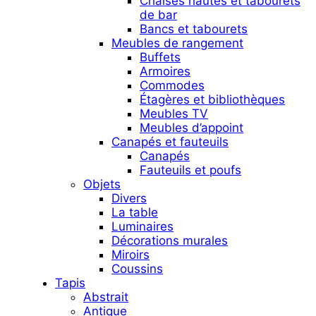
Chaises hautes et tabourets
de bar
Bancs et tabourets
Meubles de rangement
Buffets
Armoires
Commodes
Étagères et bibliothèques
Meubles TV
Meubles d’appoint
Canapés et fauteuils
Canapés
Fauteuils et poufs
Objets
Divers
La table
Luminaires
Décorations murales
Miroirs
Coussins
Tapis
Abstrait
Antique