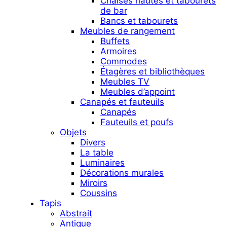
Chaises hautes et tabourets
de bar
Bancs et tabourets
Meubles de rangement
Buffets
Armoires
Commodes
Étagères et bibliothèques
Meubles TV
Meubles d’appoint
Canapés et fauteuils
Canapés
Fauteuils et poufs
Objets
Divers
La table
Luminaires
Décorations murales
Miroirs
Coussins
Tapis
Abstrait
Antique