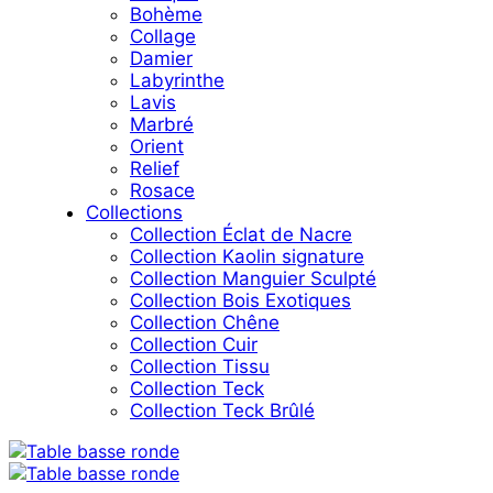
Bohème
Collage
Damier
Labyrinthe
Lavis
Marbré
Orient
Relief
Rosace
Collections
Collection Éclat de Nacre
Collection Kaolin signature
Collection Manguier Sculpté
Collection Bois Exotiques
Collection Chêne
Collection Cuir
Collection Tissu
Collection Teck
Collection Teck Brûlé