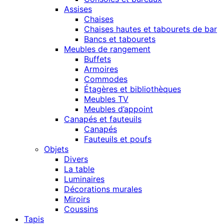
Assises
Chaises
Chaises hautes et tabourets de bar
Bancs et tabourets
Meubles de rangement
Buffets
Armoires
Commodes
Étagères et bibliothèques
Meubles TV
Meubles d’appoint
Canapés et fauteuils
Canapés
Fauteuils et poufs
Objets
Divers
La table
Luminaires
Décorations murales
Miroirs
Coussins
Tapis