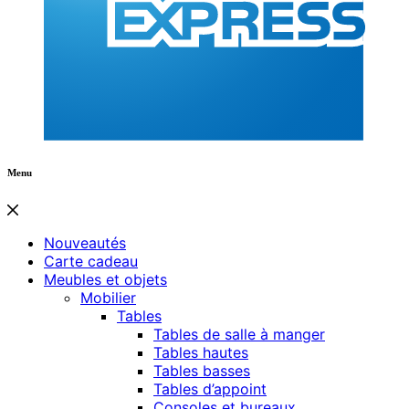
Menu
Nouveautés
Carte cadeau
Meubles et objets
Mobilier
Tables
Tables de salle à manger
Tables hautes
Tables basses
Tables d’appoint
Consoles et bureaux