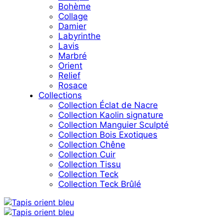
Bohème
Collage
Damier
Labyrinthe
Lavis
Marbré
Orient
Relief
Rosace
Collections
Collection Éclat de Nacre
Collection Kaolin signature
Collection Manguier Sculpté
Collection Bois Exotiques
Collection Chêne
Collection Cuir
Collection Tissu
Collection Teck
Collection Teck Brûlé