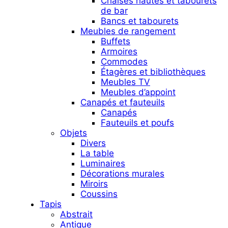
Chaises hautes et tabourets
de bar
Bancs et tabourets
Meubles de rangement
Buffets
Armoires
Commodes
Étagères et bibliothèques
Meubles TV
Meubles d’appoint
Canapés et fauteuils
Canapés
Fauteuils et poufs
Objets
Divers
La table
Luminaires
Décorations murales
Miroirs
Coussins
Tapis
Abstrait
Antique