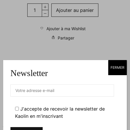
Ajouter au panier
Ajouter à ma Wishlist
Partager
FERMER
Newsletter
Description
Dimensions
J'accepte de recevoir la newsletter de
Lot de 4 assiettes à dessert (1 de chaque). Décors
Kaolin en m'inscrivant
inaltérables sur porcelaine. Passe au lave-vaisselle,
four et micro-ondes. Diamètre 19,5 cm.