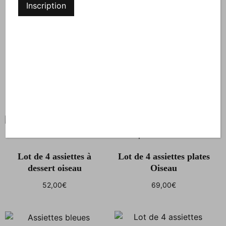
(Longueur / Profondeur
Dimensions
19,5 × 19,5 cm
/ Hauteur)
Vous aimerez peut-être aussi…
Lot de 4 assiettes à
Lot de 4 assiettes plates
dessert oiseau
Oiseau
52,00
€
69,00
€
Ajouter au panier
Ajouter au panier